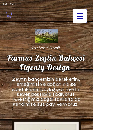
V01.D07
. . .
Taslak : Draft
Farmus Zeytin Bahçesi
Figenly Design
Zeytin bahçemizin bereketini,
emeğimizi ve doğanın bize
sunduklarını paylaşıyor, zeytin
sever dostlarla tadıyoruz.
Türettiğimiz d
oğal takılarla da
kendimize süs payı veriyoruz.