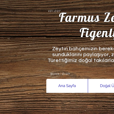
Farmus Ze
V01.D07
Figen
Zeytin bahçemizin bereke
sunduklarını paylaşıyor, 
Türettiğimiz d
oğal takılarl
Taslak : Draft
Ana Sayfa
Doğal Ü