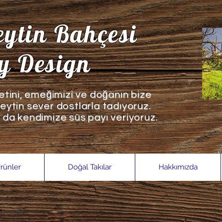
ytin Bahçesi
. . 
ly Design
tini, emeğimizi ve doğanın bize
zeytin sever dostlarla tadıyoruz.
a da kendimize süs payı veriyoruz.
rünler
Doğal Takılar
Hakkımızda