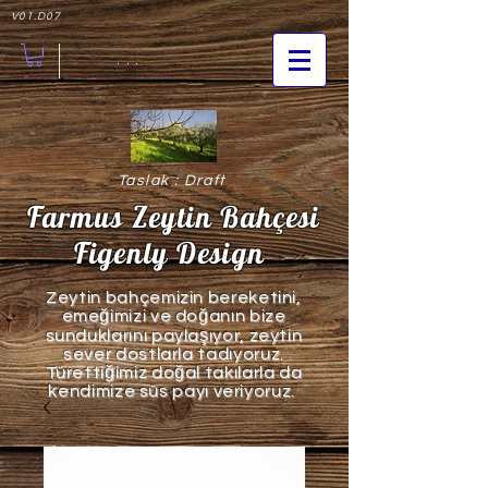
V01.D07
. . .
Taslak : Draft
Farmus Zeytin Bahçesi
Figenly Design
Zeytin bahçemizin bereketini,
emeğimizi ve doğanın bize
sunduklarını paylaşıyor, zeytin
sever dostlarla tadıyoruz.
Türettiğimiz d
oğal takılarla da
kendimize süs payı veriyoruz.