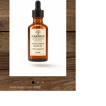
Stok kodu: U26-0080
Sızma Zeytinyağı İlk
Hasat 100 ml. Cam